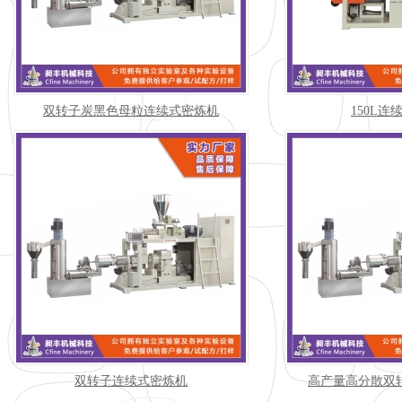
双转子炭黑色母粒连续式密炼机
150L连
双转子连续式密炼机
高产量高分散双