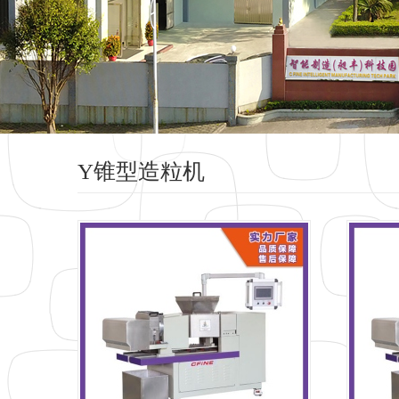
Y锥型造粒机