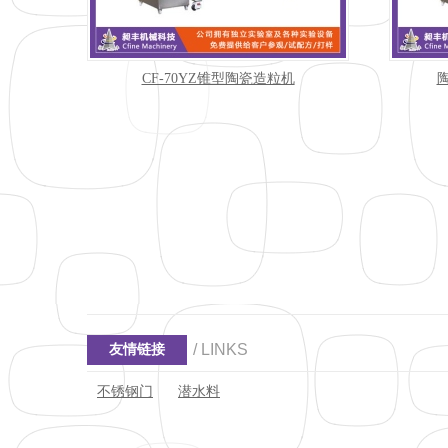
CF-70YZ锥型陶瓷造粒机
/ LINKS
友情链接
不锈钢门
潜水料