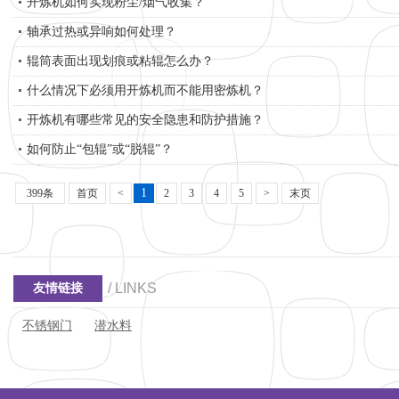
开炼机如何实现粉尘/烟气收集？
轴承过热或异响如何处理？
辊筒表面出现划痕或粘辊怎么办？
什么情况下必须用开炼机而不能用密炼机？
开炼机有哪些常见的安全隐患和防护措施？
如何防止“包辊”或“脱辊”？
1
399条
首页
<
2
3
4
5
>
末页
/ LINKS
友情链接
不锈钢门
潜水料