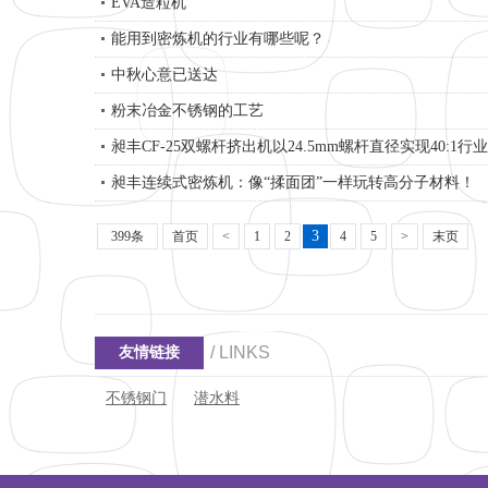
EVA造粒机
能用到密炼机的行业有哪些呢？
中秋心意已送达
粉末冶金不锈钢的工艺
昶丰CF-25双螺杆挤出机以24.5mm螺杆直径实现40:1
昶丰连续式密炼机：像“揉面团”一样玩转高分子材料！
3
399条
首页
<
1
2
4
5
>
末页
/ LINKS
友情链接
不锈钢门
潜水料