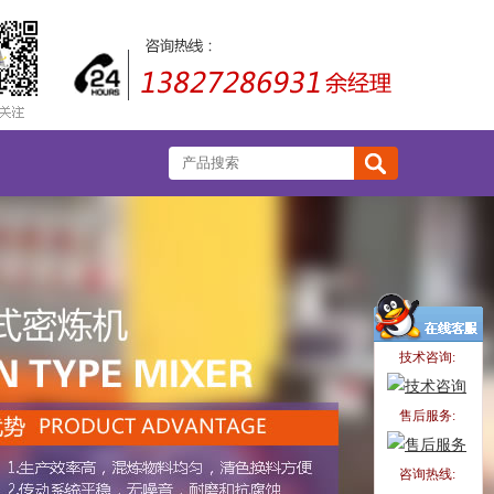
技术咨询:
售后服务:
咨询热线: