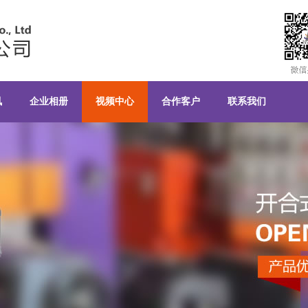
东昶丰科技有
讯
企业相册
视频中心
合作客户
联系我们