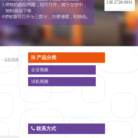
138 2728 6931
产品分类
>
试机视频
企业视频
试机视频
联系方式