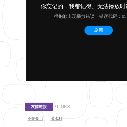
/ LINKS
友情链接
不锈钢门
潜水料