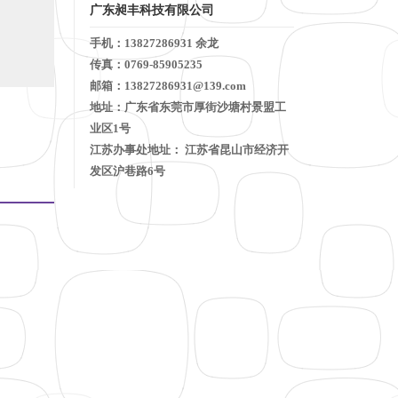
广东昶丰科技有限公司
手机：13827286931 余龙
传真：0769-85905235
邮箱：13827286931@139.com
地址：广东省东莞市厚街沙塘村景盟工
业区1号
江苏办事处地址： 江苏省昆山市经济开
发区沪巷路6号